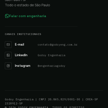
Todo o estado de São Paulo
Falar com engenharia
CANAIS INSTITUCIONAIS
E-mail
contato@godoyeng.com.br
LinkedIn
Godoy Engenharia
Instagram
@engenhariagodoy
Godoy Engenharia | CNPJ 20.845.829/0001-00 | CREA-SP
2328912-SP
© 2026 GODOY ENGENHARIA. TODOS OS DIREITOS