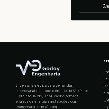
W
SE
Pro
Lau
Engenharia elétrica para demandas
SP
empresariais em todo o estado de São Paulo
Cab
— projeto, laudo, SPDA, cabine primária,
En
entrada de energia e instalações com
responsabilidade técnica.
Ins