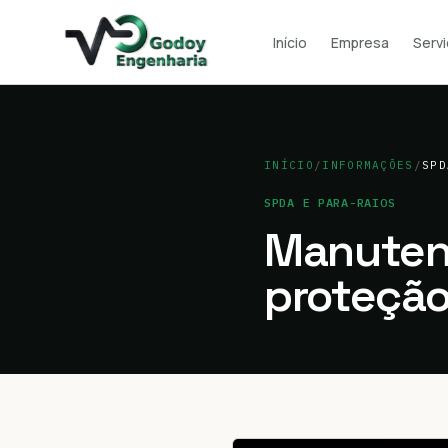
Início
Empresa
Serv
INÍCIO
/
INFORMAÇÕES
/
SPD
SPDA E PARA-RAIOS
Manuten
proteção