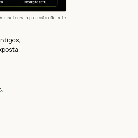
: mantenha a proteção eficiente
ntigos,
xposta.
s,