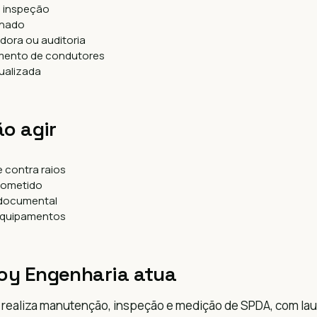
 inspeção
lhado
dora ou auditoria
mento de condutores
ualizada
ão agir
e contra raios
rometido
documental
equipamentos
oy Engenharia atua
realiza manutenção, inspeção e medição de SPDA, com lau