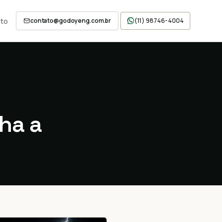
to
contato@godoyeng.com.br
(11) 98746-4004
ha a