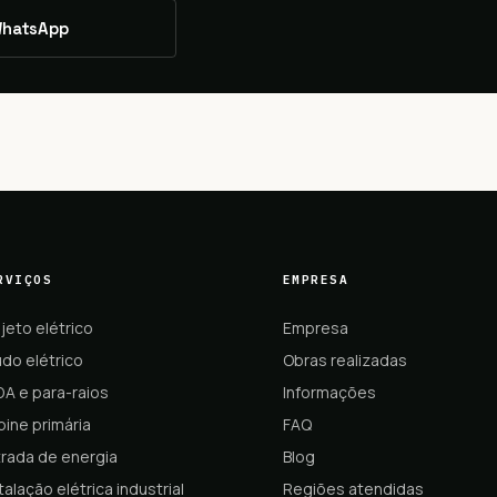
hatsApp
RVIÇOS
EMPRESA
jeto elétrico
Empresa
do elétrico
Obras realizadas
DA e para-raios
Informações
ine primária
FAQ
trada de energia
Blog
talação elétrica industrial
Regiões atendidas