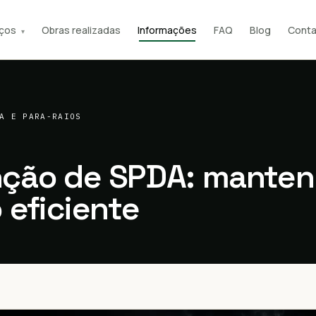
iços
Obras realizadas
Informações
FAQ
Blog
Conta
▾
A E PARA-RAIOS
ção de SPDA: manten
 eficiente