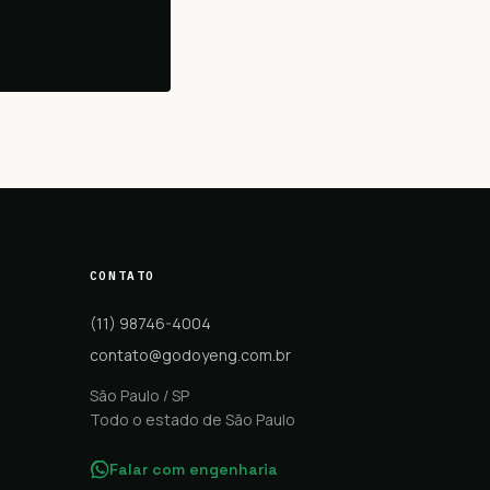
CONTATO
(11) 98746-4004
contato@godoyeng.com.br
São Paulo / SP
Todo o estado de São Paulo
Falar com engenharia