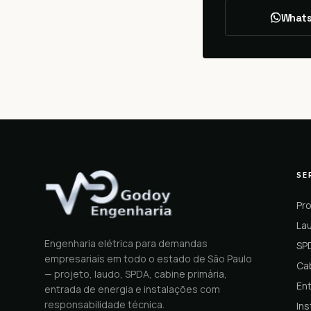
What
SE
Pro
Lau
Engenharia elétrica para demandas
SP
empresariais em todo o estado de São Paulo
Cab
— projeto, laudo, SPDA, cabine primária,
En
entrada de energia e instalações com
responsabilidade técnica.
Ins