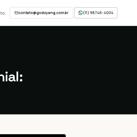
to
contato@godoyeng.com.br
(11) 98746-4004
ial: