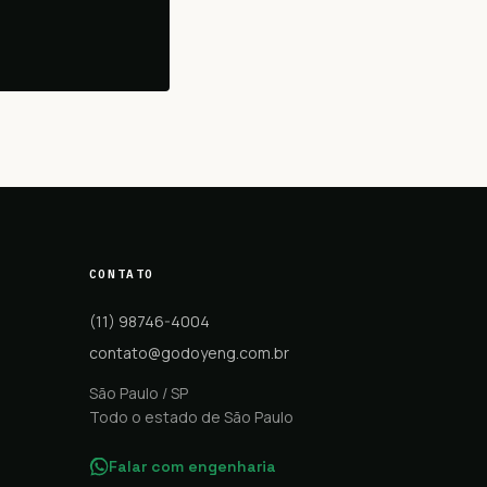
CONTATO
(11) 98746-4004
contato@godoyeng.com.br
São Paulo / SP
Todo o estado de São Paulo
Falar com engenharia