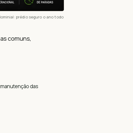
minial: prédio seguro o ano todo
eas comuns,
de manutenção das