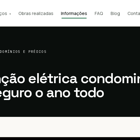
iços
Obras realizadas
Informações
FAQ
Blog
Conta
▾
DOMÍNIOS E PRÉDIOS
ão elétrica condomin
eguro o ano todo