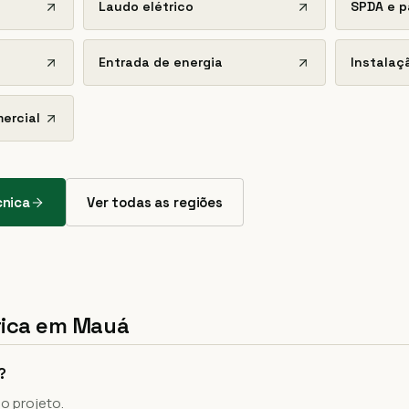
Laudo elétrico
SPDA e p
Entrada de energia
Instalaçã
mercial
cnica
Ver todas as regiões
rica em
Mauá
?
o projeto.