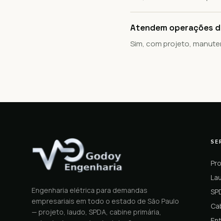
Atendem operações de
Sim, com projeto, manut
SE
Pro
Lau
Engenharia elétrica para demandas
SP
empresariais em todo o estado de São Paulo
Cab
— projeto, laudo, SPDA, cabine primária,
En