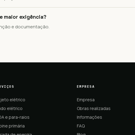
 maior exigência?
enção e documentação.
RVIÇOS
EMPRESA
jeto elétrico
Empresa
do elétrico
Obras realizadas
DA e para-raios
Informações
ine primária
FAQ
trada de energia
Blog