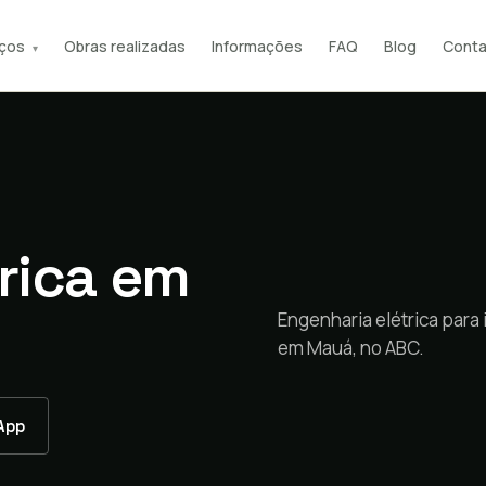
iços
Obras realizadas
Informações
FAQ
Blog
Conta
▾
rica em
Engenharia elétrica para
em Mauá, no ABC.
App