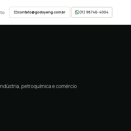
to
contato@godoyeng.com.br
(11) 98746-4004
 indústria, petroquímica e comércio