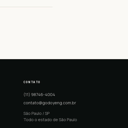
CONTATO
(11) 98746-4004
contato@godoyeng.com.br
São Paulo / SP
Todo o estado de São Paulo