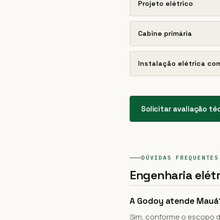
Projeto elétrico
Cabine primária
Instalação elétrica co
Solicitar avaliação té
DÚVIDAS FREQUENTES
Engenharia elét
A Godoy atende Mauá
Sim, conforme o escopo d