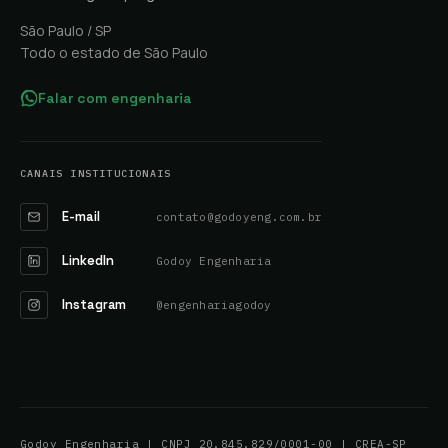
São Paulo / SP
Todo o estado de São Paulo
Falar com engenharia
CANAIS INSTITUCIONAIS
E-mail
contato@godoyeng.com.br
LinkedIn
Godoy Engenharia
Instagram
@engenhariagodoy
Godoy Engenharia | CNPJ 20.845.829/0001-00 | CREA-SP