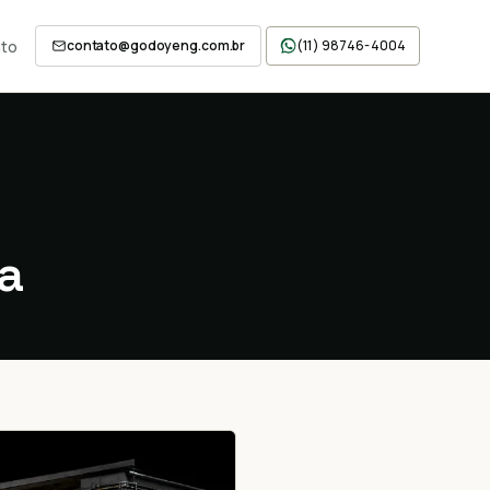
to
contato@godoyeng.com.br
(11) 98746-4004
a