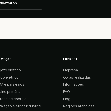
WhatsApp
RVIÇOS
EMPRESA
jeto elétrico
Empresa
do elétrico
Obras realizadas
DA e para-raios
Informações
ine primária
FAQ
trada de energia
Blog
talação elétrica industrial
Regiões atendidas