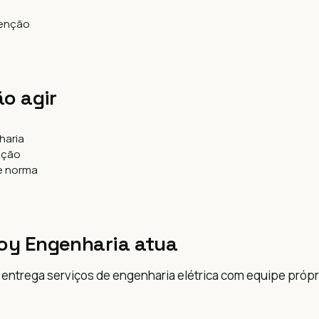
tenção
ão agir
haria
ação
 e norma
oy Engenharia atua
entrega serviços de engenharia elétrica com equipe próp