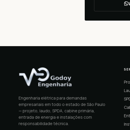
SE
Pro
Lau
Engenharia elétrica para demandas
SP
empresariais em todo o estado de São Paulo
Cab
— projeto, laudo, SPDA, cabine primária,
En
entrada de energia e instalações com
responsabilidade técnica.
Ins