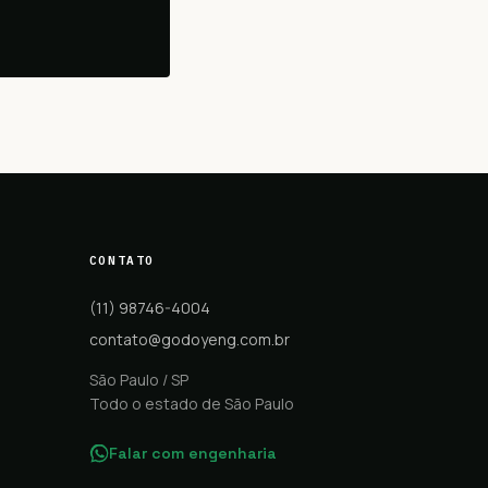
CONTATO
(11) 98746-4004
contato@godoyeng.com.br
São Paulo / SP
Todo o estado de São Paulo
Falar com engenharia