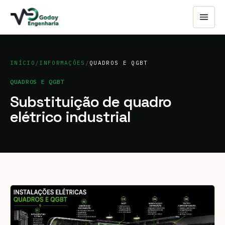
INÍCIO
/
INFORMAÇÕES
/
QUADROS E QGBT
QUADROS E QGBT
Substituição de quadro
elétrico industrial