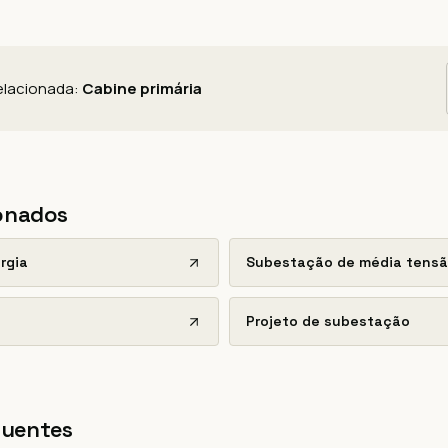
relacionada:
Cabine primária
ionados
rgia
Subestação de média tens
Projeto de subestação
quentes