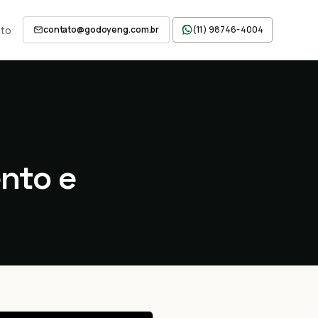
to
contato@godoyeng.com.br
(11) 98746-4004
nto e