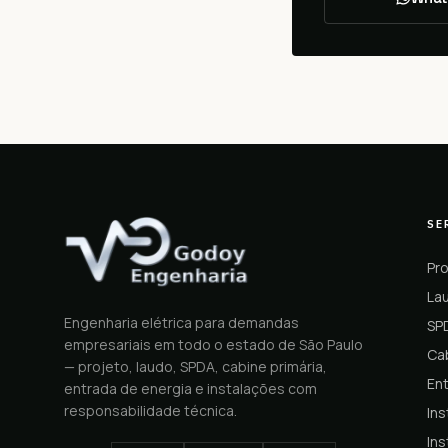
SE
Pro
Lau
Engenharia elétrica para demandas
SP
empresariais em todo o estado de São Paulo
Cab
— projeto, laudo, SPDA, cabine primária,
En
entrada de energia e instalações com
responsabilidade técnica.
Ins
Ins