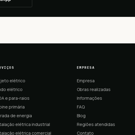
RVIÇOS
EMPRESA
jeto elétrico
Empresa
do elétrico
Obras realizadas
DA e para-raios
Informações
ine primária
FAQ
trada de energia
Blog
talação elétrica industrial
Regiões atendidas
talação elétrica comercial
Contato