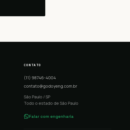
CONTATO
(11) 98746-4004
contato@godoyeng.com.br
São Paulo / SP
Todo o estado de São Paulo
Falar com engenharia