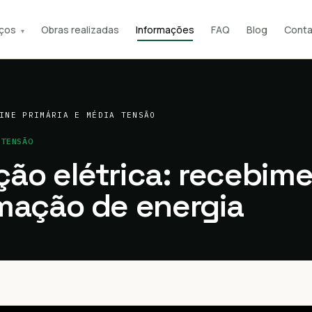
iços
Obras realizadas
Informações
FAQ
Blog
Conta
▾
INE PRIMÁRIA E MÉDIA TENSÃO
 TENSÃO
ão elétrica: recebime
mação de energia