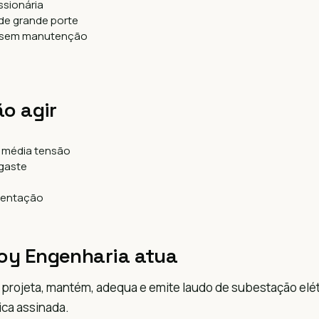
ssionária
de grande porte
 sem manutenção
ão agir
m média tensão
gaste
mentação
oy Engenharia atua
projeta, mantém, adequa e emite laudo de subestação elét
ca assinada.