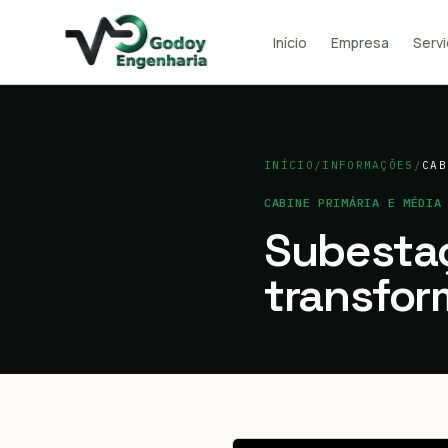
Início
Empresa
Serv
INÍCIO
/
INFORMAÇÕES
/
CAB
CABINE PRIMÁRIA E MÉDIA
Subestaç
transfor