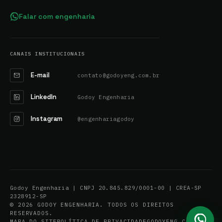
Falar com engenharia
CANAIS INSTITUCIONAIS
E-mail
contato@godoyeng.com.br
LinkedIn
Godoy Engenharia
Instagram
@engenhariagodoy
Godoy Engenharia | CNPJ 20.845.829/0001-00 | CREA-SP
2328912-SP
© 2026 GODOY ENGENHARIA. TODOS OS DIREITOS
RESERVADOS.
MAPA DO SITE
POLÍTICA DE PRIVACIDADE
GODOYENG.COM.BR